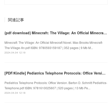
関連記事
{pdf download} Minecraft: The Village: An Official Minecraft Novel by Max Brooks
Minecraft: The Village: An Official Minecraft Novel. Max Brooks Minecraft-
The-Village-An.pdf ISBN: 9780593159187 | 352 pages | 9 Mb M...
2024.04.04 12:19
[PDF/Kindle] Pediatrics Telephone Protocols: Office Version by Barton D. Schmitt
Pediatrics Telephone Protocols: Office Version. Barton D. Schmitt Pediatrics-
Telephone.pdf ISBN: 9781610025607 | 520 pages | 13 Mb Pe...
2024.04.04 12:18