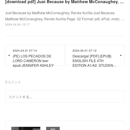
[download pdf] Just Because by Matthew McConaughey, Renée Kurilla
Just Because by Matthew McConaughey, Renée Kurilla Just Because
Matthew McConaughey, Renée Kurilla Page: 32 Format: pdf, ePub, mobi, …
2024.04.04 12:17
2024.04.01 07:14
2024.04.01 07:12
(PE) LOS PECADOS DE
Descargar [PDF] {EPUB}
LORD CAMERON leer
ENGLISH FILE 4TH
epub JENNIFER ASHLEY
EDITION A1/A2. STUDEN…
0
コメント
PR