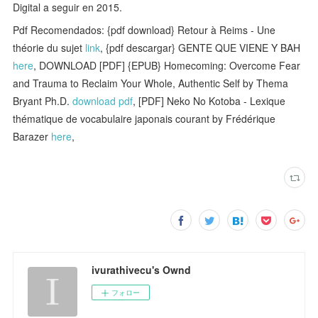
Digital a seguir en 2015.
Pdf Recomendados: {pdf download} Retour à Reims - Une
théorie du sujet
link
, {pdf descargar} GENTE QUE VIENE Y BAH
here
, DOWNLOAD [PDF] {EPUB} Homecoming: Overcome Fear
and Trauma to Reclaim Your Whole, Authentic Self by Thema
Bryant Ph.D.
download pdf
, [PDF] Neko No Kotoba - Lexique
thématique de vocabulaire japonais courant by Frédérique
Barazer
here
,
ivurathivecu's Ownd
フォロー